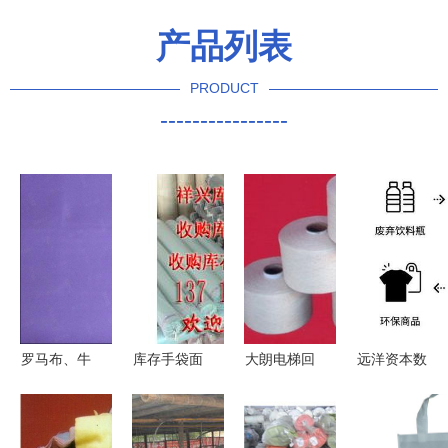
产品列表
PRODUCT
----------------
罗马布、牛
库存手袋面
大朗电梯回
远洋资本数
津布、贡缎
料与皮革回
收行业全解
亿投资盈
供应求购信
收贸易指南
析 品牌、
创，以回收