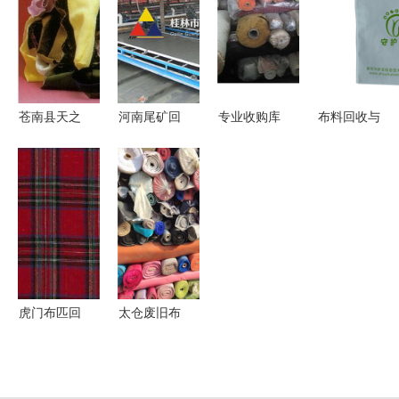
息汇总——
纺织网上的
采购、图
布料推动健
50条最新求
商机解析
片、批发与
康城市家园
购资讯
回收布料业
建设
务
苍南县天之
河南尾矿回
专业收购库
布料回收与
恋工艺厂
收机与广西
存布料与辅
采购 染厂
长期供应多
专业尾矿回
料，助力企
染色布料库
种纺织废
收布沟机供
业资源优化
存综合平台
料，价格优
应指南
惠，专业回
收布料
虎门布匹回
太仓废旧布
收 高价回
料回收指南
收面料，助
窗帘布、旧
力制衣服装
衣服回收价